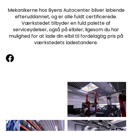
Mekanikerne hos Byens Autocenter bliver løbende
efteruddannet, og er alle fuldt certificerede.
Værkstedet tilbyder en fuld palette af
serviceydelser, også på elbiler, ligesom du har
mulighed for at lade din elbil til fordelagtig pris på
værkstedets ladestandere.
F
a
c
e
b
o
o
k