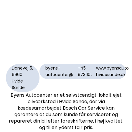
Danevej 5,
byens-
+45
www.byensauto-
6960
autocenter@mail.dk
97311070
hvidesande.dk
Hvide
Sande
Byens Autocenter er et selvstændigt, lokalt ejet
bilværksted i Hvide Sande, der via
kædesamarbejdet Bosch Car Service kan
garantere at du som kunde får serviceret og
repareret din bil efter foreskrifterne, i høj kvalitet,
og til en yderst fair pris.