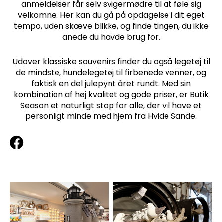
anmeldelser får selv svigermødre til at føle sig
velkomne. Her kan du gå på opdagelse i dit eget
tempo, uden skæve blikke, og finde tingen, du ikke
anede du havde brug for.
Udover klassiske souvenirs finder du også legetøj til
de mindste, hundelegetøj til firbenede venner, og
faktisk en del julepynt året rundt. Med sin
kombination af høj kvalitet og gode priser, er Butik
Season et naturligt stop for alle, der vil have et
personligt minde med hjem fra Hvide Sande.
F
a
c
e
b
o