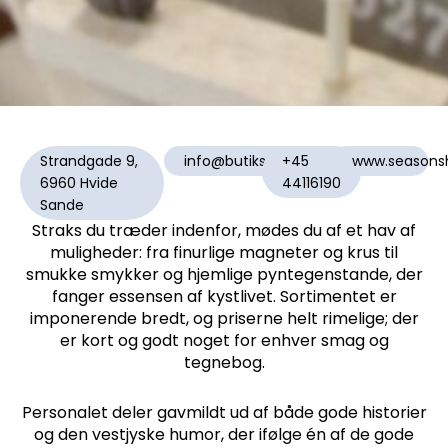
Strandgade 9,
info@butikseason.dk
+45
www.seasons
6960 Hvide
44116190
Sande
Straks du træder indenfor, mødes du af et hav af
muligheder: fra finurlige magneter og krus til
smukke smykker og hjemlige pyntegenstande, der
fanger essensen af kystlivet. Sortimentet er
imponerende bredt, og priserne helt rimelige; der
er kort og godt noget for enhver smag og
tegnebog.
Personalet deler gavmildt ud af både gode historier
og den vestjyske humor, der ifølge én af de gode