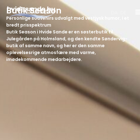
Skip
Butik Season
to
DA
DE
content
Personlige souvenirs udvalgt med vestjysk humor, i et
bredt prisspektrum
Butik Season i Hvide Sande er en søsterbutik til
Julegården på Holmsland, og den kendte Søndervig-
butik af samme navn, og her er den samme
oplevelsesrige atmosfære med varme,
imødekommende medarbejdere.