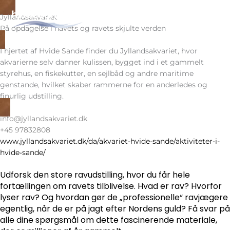
Zum
Inhalt
Jyllandsakvariet
DA
EN
springen
På opdagelse i havets og ravets skjulte verden
I hjertet af Hvide Sande finder du Jyllandsakvariet, hvor
akvarierne selv danner kulissen, bygget ind i et gammelt
styrehus, en fiskekutter, en sejlbåd og andre maritime
genstande, hvilket skaber rammerne for en anderledes og
finurlig udstilling.
info@jyllandsakvariet.dk
+45 97832808
www.jyllandsakvariet.dk/da/akvariet-hvide-sande/aktiviteter-i-
hvide-sande/
Udforsk den store ravudstilling, hvor du får hele
fortællingen om ravets tilblivelse. Hvad er rav? Hvorfor
lyser rav? Og hvordan gør de „professionelle“ ravjægere
egentlig, når de er på jagt efter Nordens guld? Få svar på
alle dine spørgsmål om dette fascinerende materiale,