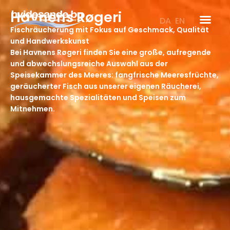
Zum
Havnens Røgeri
Inhalt
DA
EN
springen
Fischräucherung mit Fokus auf Geschmack, Qualität
und Handwerkskunst
Bei Havnens Røgeri finden Sie eine große, aufregende
und abwechslungsreiche Auswahl aus der
Speisekammer des Meeres: fangfrische Meeresfrüchte,
geräucherter Fisch aus unserer eigenen Räucherei,
hausgemachte Spezialitäten und Speisen zum
Mitnehmen.