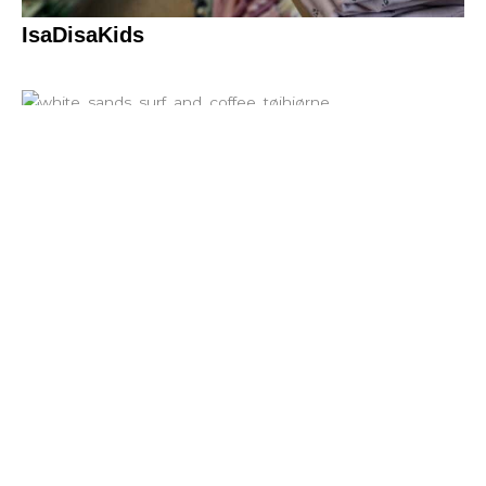
IsaDisaKids
White Sands surf & coffee