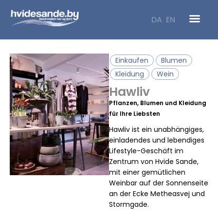
Zum
Inhalt
DA
EN
springen
Einkaufen
Blumen
Kleidung
Wein
Hawliv
Pflanzen, Blumen und Kleidung
für Ihre Liebsten
Hawliv ist ein unabhängiges,
einladendes und lebendiges
Lifestyle-Geschäft im
Zentrum von Hvide Sande,
mit einer gemütlichen
Weinbar auf der Sonnenseite
an der Ecke Metheasvej und
Stormgade.