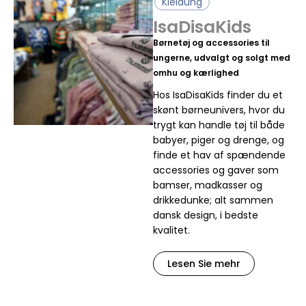
Kleidung
IsaDisaKids
Børnetøj og accessories til
ungerne, udvalgt og solgt med
omhu og kærlighed
Hos IsaDisaKids finder du et
skønt børneunivers, hvor du
trygt kan handle tøj til både
babyer, piger og drenge, og
finde et hav af spændende
accessories og gaver som
bamser, madkasser og
drikkedunke; alt sammen
dansk design, i bedste
kvalitet.
Lesen Sie mehr