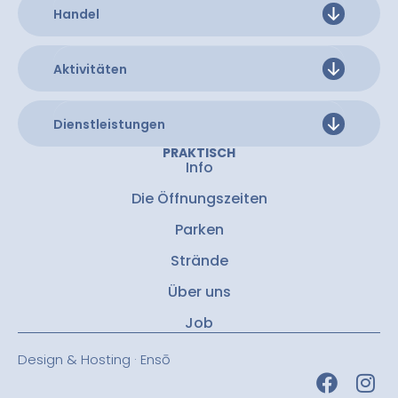
Handel
Aktivitäten
Dienstleistungen
PRAKTISCH
Info
Die Öffnungszeiten
Parken
Strände
Über uns
Job
Design & Hosting · Ensō
F
I