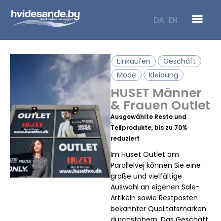
Zum
Inhalt
DA
EN
springen
Einkaufen
Geschäft
Mode
Kleidung
HUSET Männer
& Frauen Outlet
Ausgewählte Reste und
Teilprodukte, bis zu 70%
reduziert
Im Huset Outlet am
Parallelvej können Sie eine
große und vielfältige
Auswahl an eigenen Sale-
Artikeln sowie Restposten
bekannter Qualitätsmarken
durchstöbern. Das Geschäft